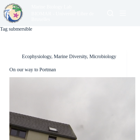
Skip
Marine Biology Lab
to
content
BIOMAR - Université Libre de
Bruxelles
Tag
submersible
Ecophysiology
,
Marine Diversity
,
Microbiology
On our way to Portman