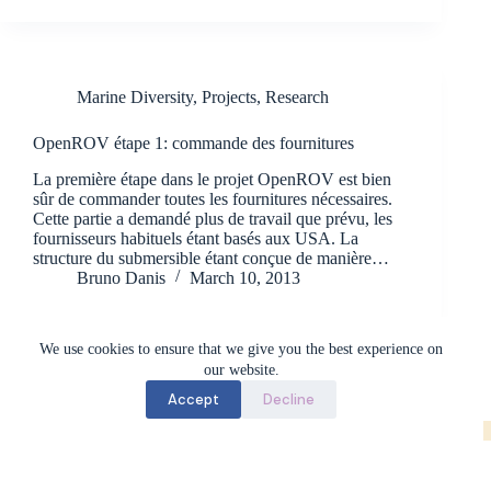
Marine Diversity
,
Projects
,
Research
OpenROV étape 1: commande des fournitures
La première étape dans le projet OpenROV est bien
sûr de commander toutes les fournitures nécessaires.
Cette partie a demandé plus de travail que prévu, les
fournisseurs habituels étant basés aux USA. La
structure du submersible étant conçue de manière…
Bruno Danis
March 10, 2013
We use cookies to ensure that we give you the best experience on
our website.
Accept
Decline
Marine Biology Lab (BioMar) - ULB © 2026
Except where otherwise noted, the content on this site is licensed under